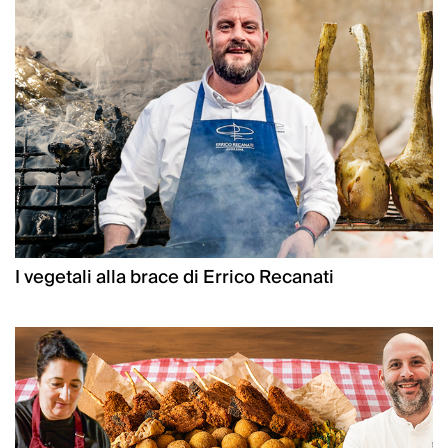
I vegetali alla brace di Errico Recanati