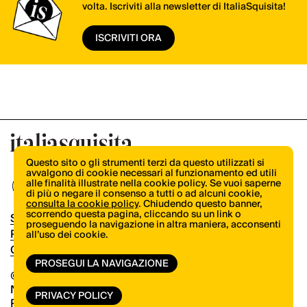
volta. Iscriviti alla newsletter di ItaliaSquisita!
ISCRIVITI ORA
Questo sito o gli strumenti terzi da questo utilizzati si
avvalgono di cookie necessari al funzionamento ed utili
alle finalità illustrate nella cookie policy. Se vuoi saperne
di più o negare il consenso a tutti o ad alcuni cookie,
consulta la cookie policy
. Chiudendo questo banner,
scorrendo questa pagina, cliccando su un link o
Shop
proseguendo la navigazione in altra maniera, acconsenti
Pubblicità
all’uso dei cookie.
Contatti
PROSEGUI LA NAVIGAZIONE
© Copyright 2026.
Vertical.it
N.ro Iscrizione ROC 32504
PRIVACY POLICY
Privacy Policy