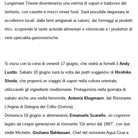
Lungomare Trieste diventeranno una vetrina di sapori e tradizioni del
territorio, con casette e mezzi street food. Sarà possibile degustare le
eccellenze locali, dalle birre artigianali ai salumi, dai formaggi ai prodotti
ittici, scoprendo le tante aziende alimentari e vitivinicole e i produttori di
vere specialità gastronomiche.
Si inizia con la cena di venerdì 17 giugno, che vedrà ai fornelli il
Andy
Luotto
. Sabato 18 giugno sarà la volta dei piatti suggestivi di
Hirohiko
Shoda
, che proporrà un viaggio di sapori nella cultura orientale,
utilizzando gli ingredienti mediterranei. Protagonista nella giornata di
sabato anche una stella femminile,
Antonia Klugmann
, dal Ristorante
L'Argine di Dolegna del Collio (Gorizia).
Domenica 19 giugno si alterneranno
Emanuele Scarello
, un cognome
legato da cinque generazioni al ristorante “Gli amici dal 1887”, con due
stelle Michelin;
Giuliano Baldessari
, Chef del ristorante Aqua Crua a