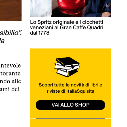
Lo Spritz originale e i cicchetti
veneziani al Gran Caffè Quadri
bilio”.
dal 1778
da
cantevole
storante
ndo alle
Scopri tutte le novità di libri e
cuni dei
riviste di ItaliaSquisita
VAI ALLO SHOP