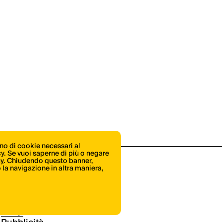
ono di cookie necessari al
icy. Se vuoi saperne di più o negare
cy
. Chiudendo questo banner,
la navigazione in altra maniera,
Shop