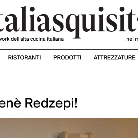
work dell’alta cucina italiana
nel 
RISTORANTI
PRODOTTI
ATTREZZATURE
Renè Redzepi!