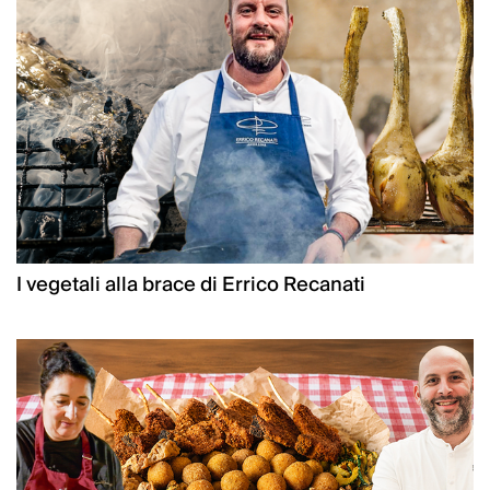
I vegetali alla brace di Errico Recanati