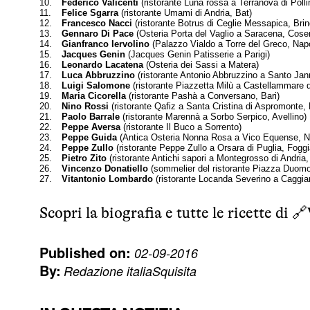
10.
Federico Valicenti
(ristorante Luna rossa a Terranova di Poll
11.
Felice Sgarra
(ristorante Umami di Andria, Bat)
12.
Francesco Nacci
(ristorante Botrus di Ceglie Messapica, Brin
13.
Gennaro Di Pace
(Osteria Porta del Vaglio a Saracena, Cose
14.
Gianfranco Iervolino
(Palazzo Vialdo a Torre del Greco, Napo
15.
Jacques Genin
(Jacques Genin Patisserie a Parigi)
16.
Leonardo Lacatena
(Osteria dei Sassi a Matera)
17.
Luca Abbruzzino
(ristorante Antonio Abbruzzino a Santo Jan
18.
Luigi Salomone
(ristorante Piazzetta Milù a Castellammare d
19.
Maria Cicorella
(ristorante Pashà a Conversano, Bari)
20.
Nino Rossi
(ristorante Qafiz a Santa Cristina di Aspromonte, 
21.
Paolo Barrale
(ristorante Marennà a Sorbo Serpico, Avellino)
22.
Peppe Aversa
(ristorante Il Buco a Sorrento)
23.
Peppe Guida
(Antica Osteria Nonna Rosa a Vico Equense, Na
24.
Peppe Zullo
(ristorante Peppe Zullo a Orsara di Puglia, Foggi
25.
Pietro Zito
(ristorante Antichi sapori a Montegrosso di Andria,
26.
Vincenzo Donatiello
(sommelier del ristorante Piazza Duomo
27.
Vitantonio Lombardo
(ristorante Locanda Severino a Caggia
Scopri la biografia e tutte le ricette di 🔗
Published on:
02-09-2016
By:
Redazione italiaSquisita