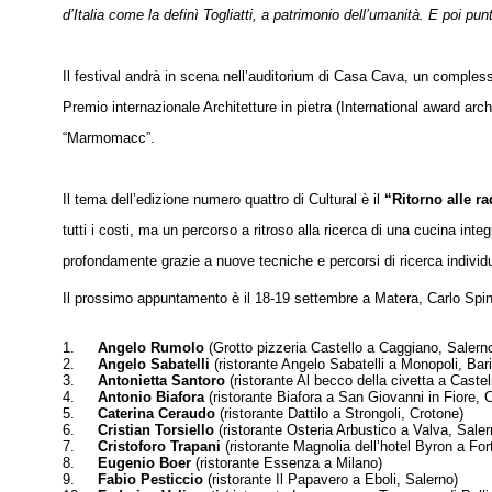
d’Italia come la definì Togliatti, a patrimonio dell’umanità. E poi p
Il festival andrà in scena nell’auditorium di Casa Cava, un compless
Premio internazionale Architetture in pietra (International award arc
“Marmomacc”.
Il tema dell’edizione numero quattro di Cultural è il
“Ritorno alle ra
tutti i costi, ma un percorso a ritroso alla ricerca di una cucina int
profondamente grazie a nuove tecniche e percorsi di ricerca individ
Il prossimo appuntamento è il 18-19 settembre a Matera, Carlo Spinelli
1.
Angelo Rumolo
(Grotto pizzeria Castello a Caggiano, Salern
2.
Angelo Sabatelli
(ristorante Angelo Sabatelli a Monopoli, Bari
3.
Antonietta Santoro
(ristorante Al becco della civetta a Cast
4.
Antonio Biafora
(ristorante Biafora a San Giovanni in Fiore,
5.
Caterina Ceraudo
(ristorante Dattilo a Strongoli, Crotone)
6.
Cristian Torsiello
(ristorante Osteria Arbustico a Valva, Sale
7.
Cristoforo Trapani
(ristorante Magnolia dell’hotel Byron a Fo
8.
Eugenio Boer
(ristorante Essenza a Milano)
9.
Fabio Pesticcio
(ristorante Il Papavero a Eboli, Salerno)