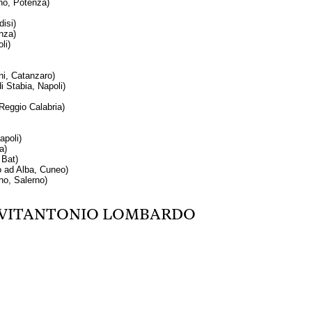
ino, Potenza)
disi)
nza)
li)
ni, Catanzaro)
i Stabia, Napoli)
Reggio Calabria)
poli)
a)
 Bat)
 ad Alba, Cuneo)
no, Salerno)
VITANTONIO LOMBARDO