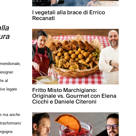
I vegetali alla brace di Errico
Recanati
lla
ura
 meridionale,
designer.
te al
Fritto Misto Marchigiano:
ive legate
Originale vs. Gourmet con Elena
Cicchi e Daniele Citeroni
che ma anche
 trasformarsi
vergogna