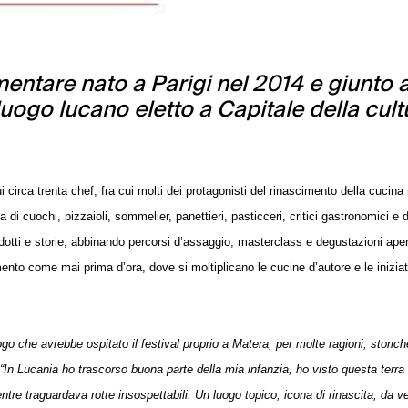
limentare nato a Parigi nel 2014 e giunto a
uogo lucano eletto a Capitale della cult
i circa trenta chef, fra cui molti dei protagonisti del rinascimento della cucina
di cuochi, pizzaioli, sommelier, panettieri, pasticceri, critici gastronomici e 
odotti e storie, abbinando percorsi d’assaggio, masterclass e degustazioni aper
to come mai prima d’ora, dove si moltiplicano le cucine d’autore e le iniziat
ogo che avrebbe ospitato il festival proprio a Matera, per molte ragioni, stori
“In Lucania ho trascorso buona parte della mia infanzia, ho visto questa terra
re traguardava rotte insospettabili. Un luogo topico, icona di rinascita, da 