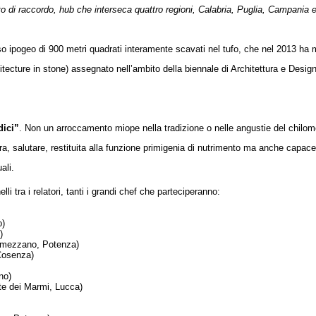
unto di raccordo, hub che interseca quattro regioni, Calabria, Puglia, Campania 
o ipogeo di 900 metri quadrati interamente scavati nel tufo, che nel 2013 ha me
hitecture in stone) assegnato nell’ambito della biennale di Architettura e Desig
dici”
. Non un arroccamento miope nella tradizione o nelle angustie del chilom
egra, salutare, restituita alla funzione primigenia di nutrimento ma anche capace
uali.
 tra i relatori, tanti i grandi chef che parteciperanno:
o)
)
elmezzano, Potenza)
 Cosenza)
rno)
rte dei Marmi, Lucca)