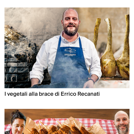
I vegetali alla brace di Errico Recanati