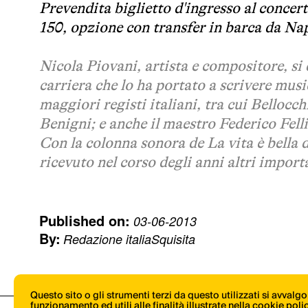
Prevendita biglietto d'ingresso al concert
150, opzione con transfer in barca da Nap
Nicola Piovani, artista e compositore, si 
carriera che lo ha portato a scrivere musi
maggiori registi italiani, tra cui Bellocc
Benigni; e anche il maestro Federico Fellini
Con la colonna sonora de
La vita è bella
d
ricevuto nel corso degli anni altri impor
Published on:
03-06-2013
By:
Redazione italiaSquisita
Questo sito o gli strumenti terzi da questo utilizzati si avvalg
funzionamento ed utili alle finalità illustrate nella cookie pol