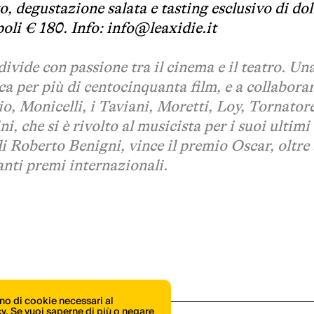
o, degustazione salata e tasting esclusivo di dol
oli € 180. Info: info@leaxidie.it
divide con passione tra il cinema e il teatro. Un
ca per più di centocinquanta film, e a collaborar
hio, Monicelli, i Taviani, Moretti, Loy, Tornatore
, che si è rivolto al musicista per i suoi ultimi 
i Roberto Benigni, vince il premio Oscar, oltre
tanti premi internazionali
.
ono di cookie necessari al
icy. Se vuoi saperne di più o negare