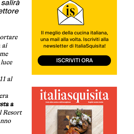
salirà
ettore
Il meglio della cucina italiana,
ortare
una mail alla volta. Iscriviti alla
 ai
newsletter di ItaliaSquisita!
rme
ISCRIVITI ORA
 luce
11 al
era
sta a
l Resort
anno