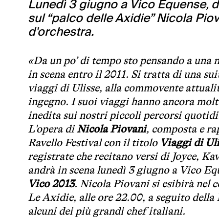
Lunedì 3 giugno a Vico Equense, dop
sul “palco delle Axidie” Nicola Pio
d'orchestra.
«Da un po’ di tempo sto pensando a una 
in scena entro il 2011. Si tratta di una su
viaggi di Ulisse, alla commovente attualit
ingegno. I suoi viaggi hanno ancora molto
inedita sui nostri piccoli percorsi quotidi
L'opera di
Nicola Piovani
, composta e ra
Ravello Festival con il titolo
Viaggi di Ul
registrate che recitano versi di Joyce, K
andrà in scena lunedì 3 giugno a Vico Eq
Vico 2013
. Nicola Piovani si esibirà nel 
Le Axidie, alle ore 22.00, a seguito della
alcuni dei più grandi chef italiani.