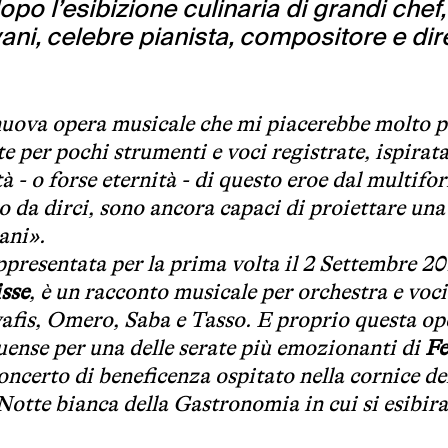
o l’esibizione culinaria di grandi chef, 
vani, celebre pianista, compositore e dir
nuova opera musicale che mi piacerebbe molto p
ite per pochi strumenti e voci registrate, ispirata
à - o forse eternità - di questo eroe dal multifo
 da dirci, sono ancora capaci di proiettare una
ani».
ppresentata per la prima volta il 2 Settembre 20
isse
, è un racconto musicale per orchestra e voci
avafis, Omero, Saba e Tasso. E proprio questa op
uense per una delle serate più emozionanti di
Fe
concerto di beneficenza ospitato nella cornice de
 Notte bianca della Gastronomia in cui si esibir