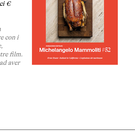
ci €
a
e con i
,
tre film.
 ad aver