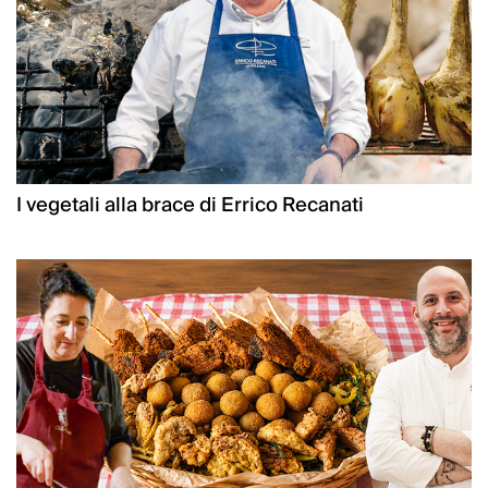
I vegetali alla brace di Errico Recanati