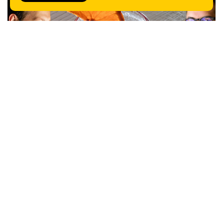
Lo Spritz originale e i cicchetti veneziani al Gran
Caffè Quadri dal 1778
Scopri tutte le novità di libri e riviste di
ItaliaSquisita
VAI ALLO SHOP