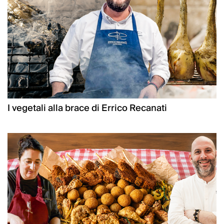
I vegetali alla brace di Errico Recanati