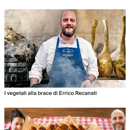
I vegetali alla brace di Errico Recanati