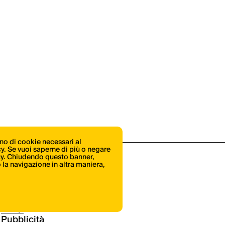
ono di cookie necessari al
icy. Se vuoi saperne di più o negare
cy
. Chiudendo questo banner,
la navigazione in altra maniera,
Shop
Pubblicità