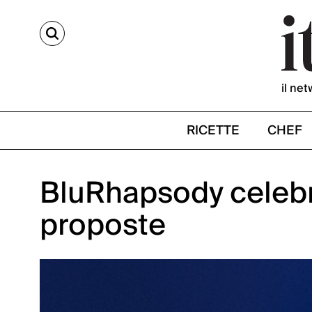
CERCA
il net
RICETTE
CHEF
BluRhapsody celebr
proposte