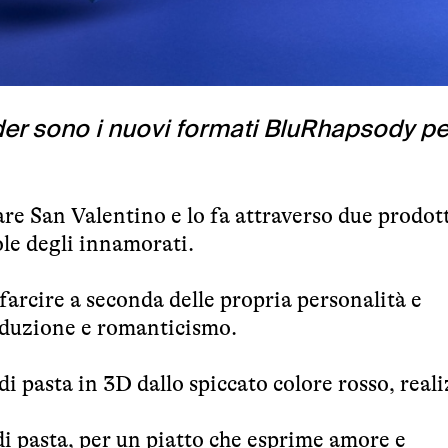
r sono i nuovi formati BluRhapsody per
are San Valentino e lo fa attraverso due prodott
ole degli innamorati.
farcire a seconda delle propria personalità e
eduzione e romanticismo.
i pasta in 3D dallo spiccato colore rosso, real
di pasta, per un piatto che esprime amore e