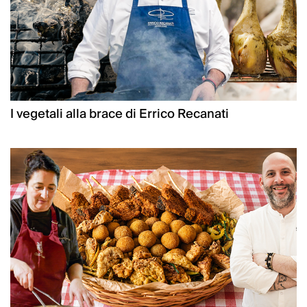
I vegetali alla brace di Errico Recanati