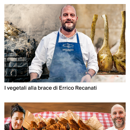
I vegetali alla brace di Errico Recanati