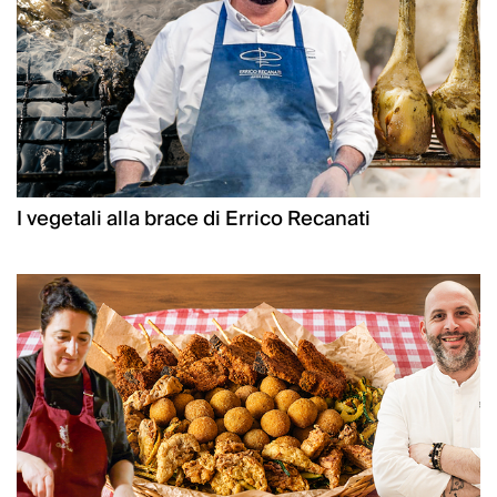
I vegetali alla brace di Errico Recanati