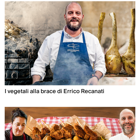
I vegetali alla brace di Errico Recanati