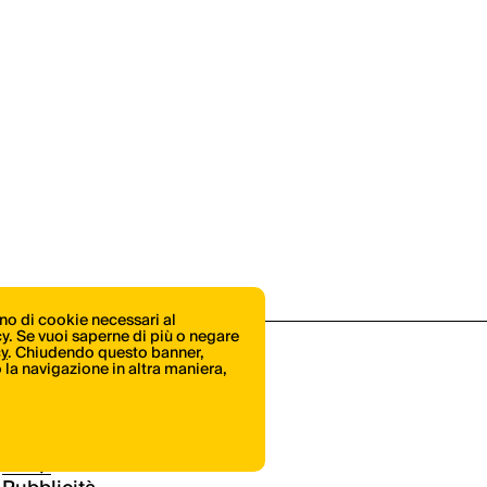
ono di cookie necessari al
icy. Se vuoi saperne di più o negare
cy
. Chiudendo questo banner,
la navigazione in altra maniera,
Shop