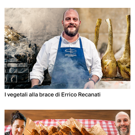
I vegetali alla brace di Errico Recanati