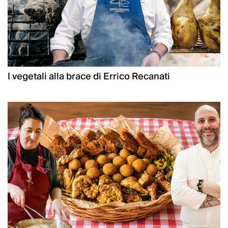
I vegetali alla brace di Errico Recanati