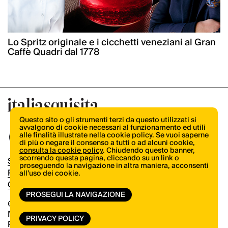
Lo Spritz originale e i cicchetti veneziani al Gran
Caffè Quadri dal 1778
Questo sito o gli strumenti terzi da questo utilizzati si
avvalgono di cookie necessari al funzionamento ed utili
alle finalità illustrate nella cookie policy. Se vuoi saperne
di più o negare il consenso a tutti o ad alcuni cookie,
consulta la cookie policy
. Chiudendo questo banner,
scorrendo questa pagina, cliccando su un link o
Shop
proseguendo la navigazione in altra maniera, acconsenti
Pubblicità
all’uso dei cookie.
Contatti
PROSEGUI LA NAVIGAZIONE
© Copyright 2026.
Vertical.it
N.ro Iscrizione ROC 32504
PRIVACY POLICY
Privacy Policy