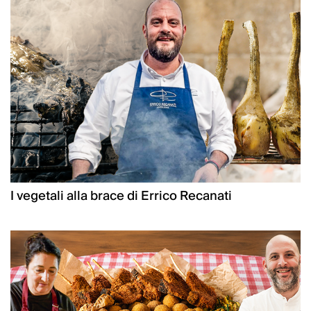
I vegetali alla brace di Errico Recanati