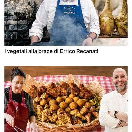
I vegetali alla brace di Errico Recanati