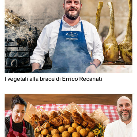
I vegetali alla brace di Errico Recanati