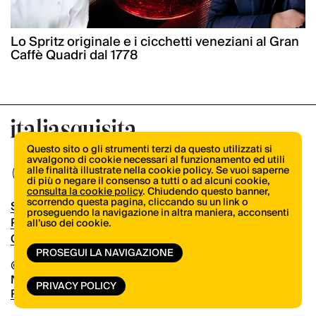
Lo Spritz originale e i cicchetti veneziani al Gran
Caffè Quadri dal 1778
Questo sito o gli strumenti terzi da questo utilizzati si
avvalgono di cookie necessari al funzionamento ed utili
alle finalità illustrate nella cookie policy. Se vuoi saperne
di più o negare il consenso a tutti o ad alcuni cookie,
consulta la cookie policy
. Chiudendo questo banner,
scorrendo questa pagina, cliccando su un link o
Shop
proseguendo la navigazione in altra maniera, acconsenti
Pubblicità
all’uso dei cookie.
Contatti
PROSEGUI LA NAVIGAZIONE
© Copyright 2026.
Vertical.it
N.ro Iscrizione ROC 32504
PRIVACY POLICY
Privacy Policy