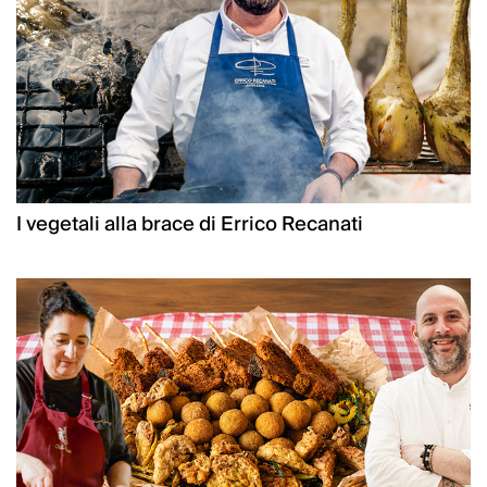
I vegetali alla brace di Errico Recanati