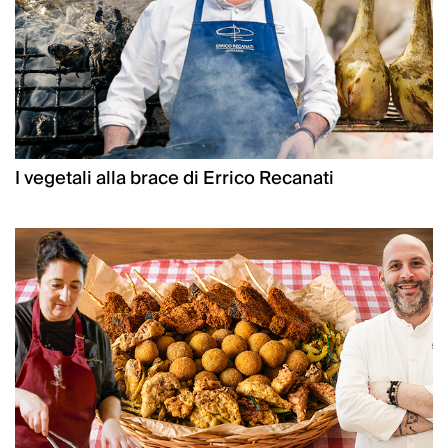
I vegetali alla brace di Errico Recanati