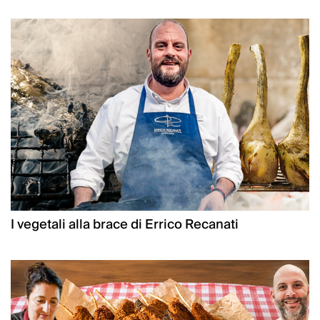
I vegetali alla brace di Errico Recanati