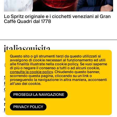
Lo Spritz originale e i cicchetti veneziani al Gran
Caffè Quadri dal 1778
Questo sito o gli strumenti terzi da questo utilizzati si
avvalgono di cookie necessari al funzionamento ed utili
alle finalità illustrate nella cookie policy. Se vuoi saperne
di più o negare il consenso a tutti o ad alcuni cookie,
consulta la cookie policy
. Chiudendo questo banner,
scorrendo questa pagina, cliccando su un link o
Shop
proseguendo la navigazione in altra maniera, acconsenti
Pubblicità
all’uso dei cookie.
Contatti
PROSEGUI LA NAVIGAZIONE
© Copyright 2026.
Vertical.it
N.ro Iscrizione ROC 32504
PRIVACY POLICY
Privacy Policy