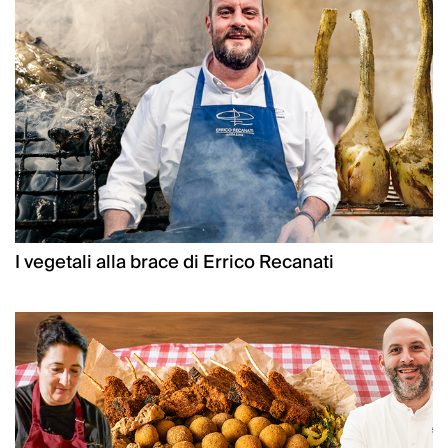
I vegetali alla brace di Errico Recanati