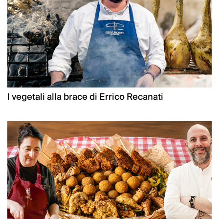
I vegetali alla brace di Errico Recanati