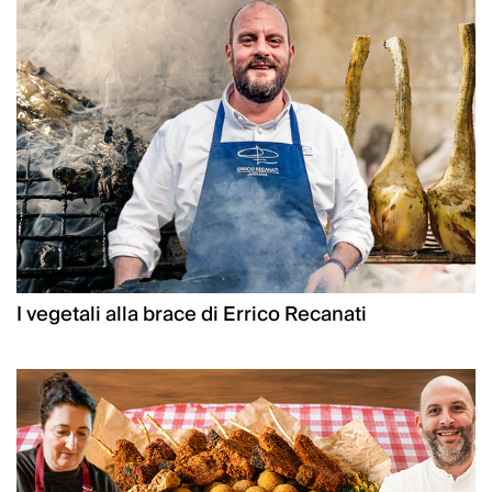
I vegetali alla brace di Errico Recanati