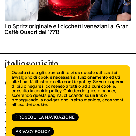
Lo Spritz originale e i cicchetti veneziani al Gran
Caffè Quadri dal 1778
Questo sito o gli strumenti terzi da questo utilizzati si
avvalgono di cookie necessari al funzionamento ed utili
alle finalità illustrate nella cookie policy. Se vuoi saperne
di più o negare il consenso a tutti o ad alcuni cookie,
consulta la cookie policy
. Chiudendo questo banner,
scorrendo questa pagina, cliccando su un link o
Shop
proseguendo la navigazione in altra maniera, acconsenti
Pubblicità
all’uso dei cookie.
Contatti
PROSEGUI LA NAVIGAZIONE
© Copyright 2026.
Vertical.it
N.ro Iscrizione ROC 32504
PRIVACY POLICY
Privacy Policy