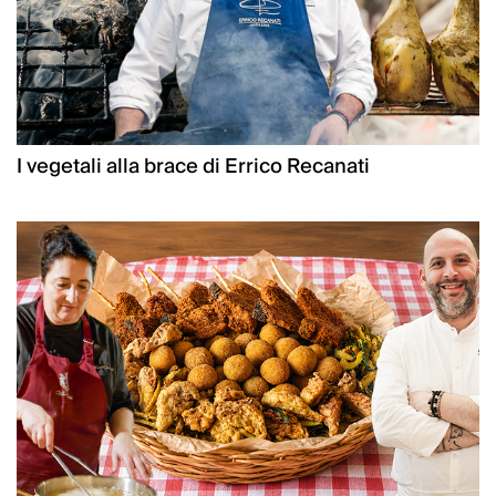
I vegetali alla brace di Errico Recanati