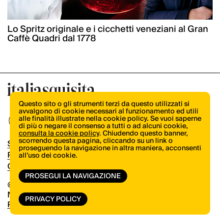
Lo Spritz originale e i cicchetti veneziani al Gran
Caffè Quadri dal 1778
Questo sito o gli strumenti terzi da questo utilizzati si
avvalgono di cookie necessari al funzionamento ed utili
alle finalità illustrate nella cookie policy. Se vuoi saperne
di più o negare il consenso a tutti o ad alcuni cookie,
consulta la cookie policy
. Chiudendo questo banner,
scorrendo questa pagina, cliccando su un link o
Shop
proseguendo la navigazione in altra maniera, acconsenti
Pubblicità
all’uso dei cookie.
Contatti
PROSEGUI LA NAVIGAZIONE
© Copyright 2026.
Vertical.it
N.ro Iscrizione ROC 32504
PRIVACY POLICY
Privacy Policy