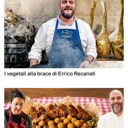
I vegetali alla brace di Errico Recanati