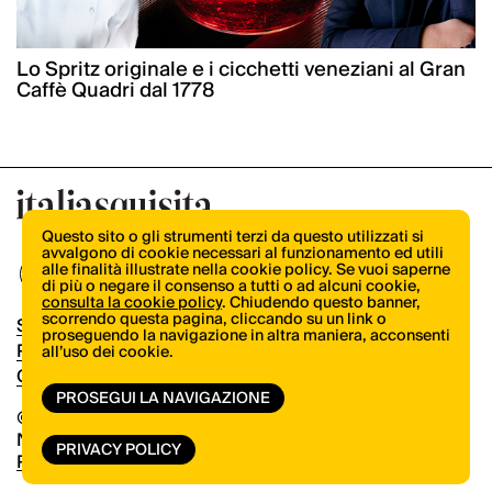
Lo Spritz originale e i cicchetti veneziani al Gran
Caffè Quadri dal 1778
Questo sito o gli strumenti terzi da questo utilizzati si
avvalgono di cookie necessari al funzionamento ed utili
alle finalità illustrate nella cookie policy. Se vuoi saperne
di più o negare il consenso a tutti o ad alcuni cookie,
consulta la cookie policy
. Chiudendo questo banner,
scorrendo questa pagina, cliccando su un link o
Shop
proseguendo la navigazione in altra maniera, acconsenti
Pubblicità
all’uso dei cookie.
Contatti
PROSEGUI LA NAVIGAZIONE
© Copyright 2026.
Vertical.it
N.ro Iscrizione ROC 32504
PRIVACY POLICY
Privacy Policy