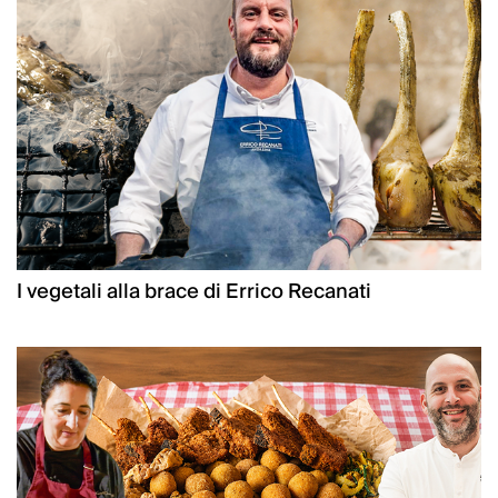
I vegetali alla brace di Errico Recanati