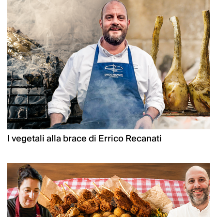
I vegetali alla brace di Errico Recanati