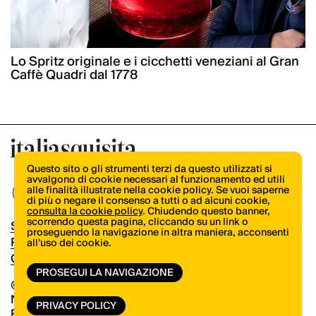
Lo Spritz originale e i cicchetti veneziani al Gran
Caffè Quadri dal 1778
Questo sito o gli strumenti terzi da questo utilizzati si
avvalgono di cookie necessari al funzionamento ed utili
alle finalità illustrate nella cookie policy. Se vuoi saperne
di più o negare il consenso a tutti o ad alcuni cookie,
consulta la cookie policy
. Chiudendo questo banner,
scorrendo questa pagina, cliccando su un link o
Shop
proseguendo la navigazione in altra maniera, acconsenti
Pubblicità
all’uso dei cookie.
Contatti
PROSEGUI LA NAVIGAZIONE
© Copyright 2026.
Vertical.it
N.ro Iscrizione ROC 32504
PRIVACY POLICY
Privacy Policy