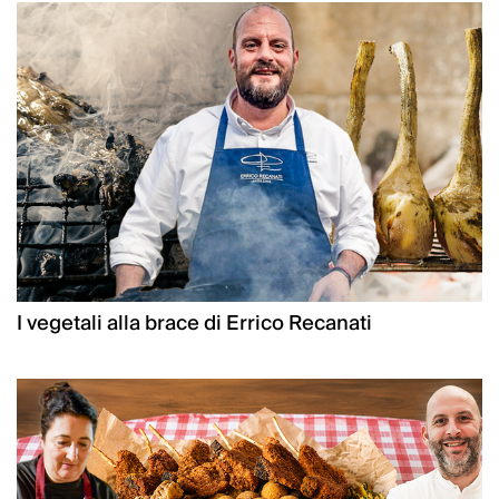
I vegetali alla brace di Errico Recanati