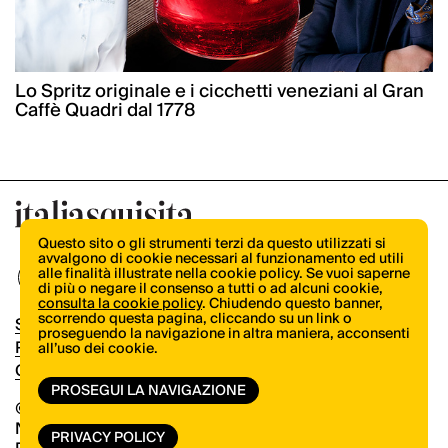
Lo Spritz originale e i cicchetti veneziani al Gran
Caffè Quadri dal 1778
Questo sito o gli strumenti terzi da questo utilizzati si
avvalgono di cookie necessari al funzionamento ed utili
alle finalità illustrate nella cookie policy. Se vuoi saperne
di più o negare il consenso a tutti o ad alcuni cookie,
consulta la cookie policy
. Chiudendo questo banner,
scorrendo questa pagina, cliccando su un link o
Shop
proseguendo la navigazione in altra maniera, acconsenti
Pubblicità
all’uso dei cookie.
Contatti
PROSEGUI LA NAVIGAZIONE
© Copyright 2026.
Vertical.it
N.ro Iscrizione ROC 32504
PRIVACY POLICY