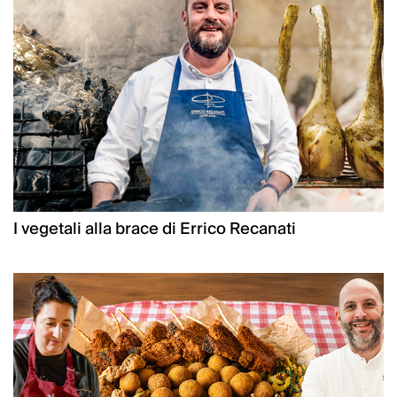
I vegetali alla brace di Errico Recanati