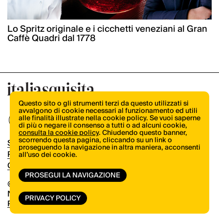
Lo Spritz originale e i cicchetti veneziani al Gran
Caffè Quadri dal 1778
Questo sito o gli strumenti terzi da questo utilizzati si
avvalgono di cookie necessari al funzionamento ed utili
alle finalità illustrate nella cookie policy. Se vuoi saperne
di più o negare il consenso a tutti o ad alcuni cookie,
consulta la cookie policy
. Chiudendo questo banner,
scorrendo questa pagina, cliccando su un link o
Shop
proseguendo la navigazione in altra maniera, acconsenti
Pubblicità
all’uso dei cookie.
Contatti
PROSEGUI LA NAVIGAZIONE
© Copyright 2026.
Vertical.it
N.ro Iscrizione ROC 32504
PRIVACY POLICY
Privacy Policy