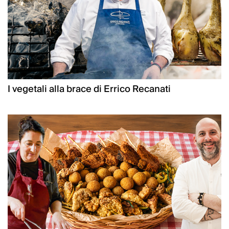
I vegetali alla brace di Errico Recanati