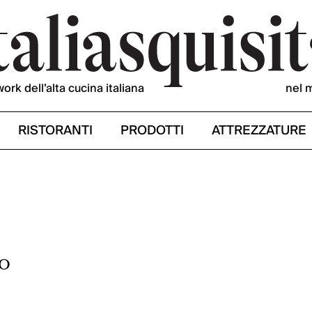
work dell’alta cucina italiana
nel 
RISTORANTI
PRODOTTI
ATTREZZATURE
BO