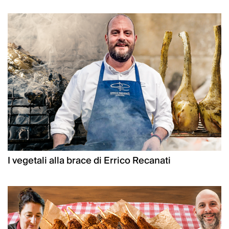
I vegetali alla brace di Errico Recanati