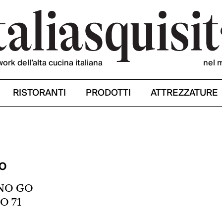
work dell’alta cucina italiana
nel 
RISTORANTI
PRODOTTI
ATTREZZATURE
IO
ANO GO
O 71