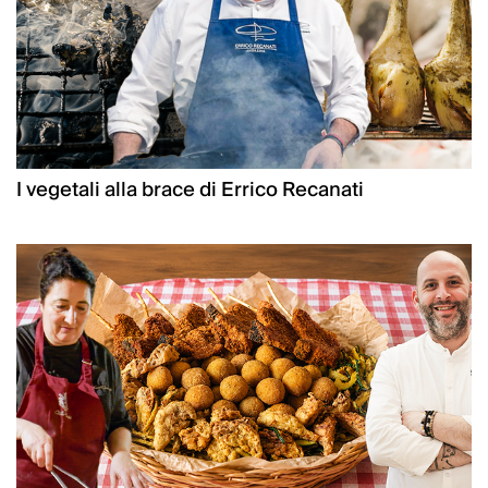
I vegetali alla brace di Errico Recanati