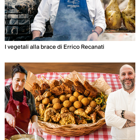
I vegetali alla brace di Errico Recanati