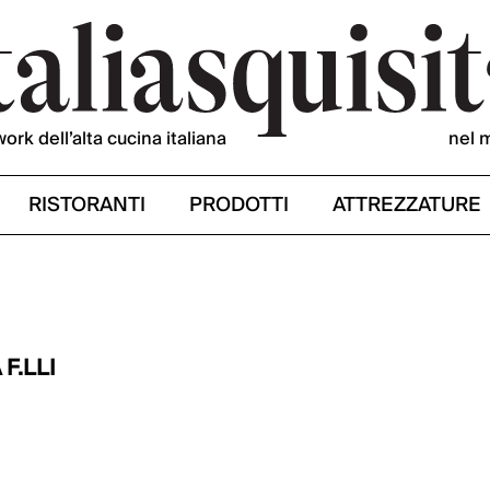
work dell’alta cucina italiana
nel 
RISTORANTI
PRODOTTI
ATTREZZATURE
F.LLI