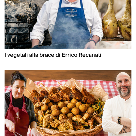
I vegetali alla brace di Errico Recanati