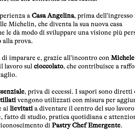
esperienza a
Casa Angelina
, prima dell’ingresso 
elle Michelin, che diventa la sua nuova casa
e le dà modo di sviluppare una visione più per
 alla prova.
 di imparare e, grazie all’incontro con
Michele
il lavoro sul
cioccolato
, che contribuisce a raffo
taglio.
ssenziale
, priva di eccessi. I sapori sono diretti 
tillati
vengono utilizzati con misura per aggiu
e ai
lievitati
a diventare il centro del suo lavoro
, fatto di studio, pratica quotidiana e attenzio
l riconoscimento di
Pastry Chef Emergente
.