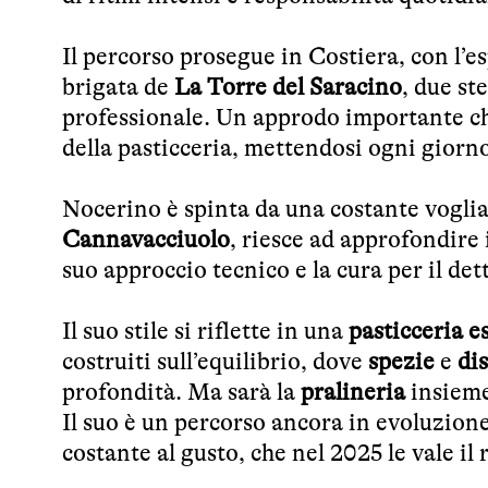
Il percorso prosegue in Costiera, con l’
brigata de
La Torre del Saracino
, due st
professionale. Un approdo importante ch
della pasticceria, mettendosi ogni giorno
Nocerino è spinta da una costante voglia
Cannavacciuolo
, riesce ad approfondire 
suo approccio tecnico e la cura per il det
Il suo stile si riflette in una
pasticceria e
costruiti sull’equilibrio, dove
spezie
e
dis
profondità. Ma sarà la
pralineria
insiem
Il suo è un percorso ancora in evoluzione
costante al gusto, che nel 2025 le vale i