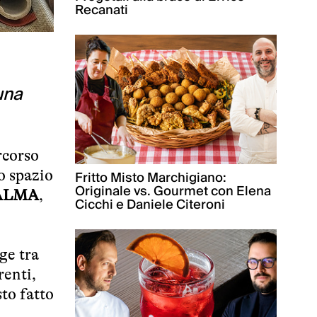
Recanati
 una
rcorso
vo spazio
Fritto Misto Marchigiano:
Originale vs. Gourmet con Elena
ALMA
,
Cicchi e Daniele Citeroni
ge tra
renti,
to fatto