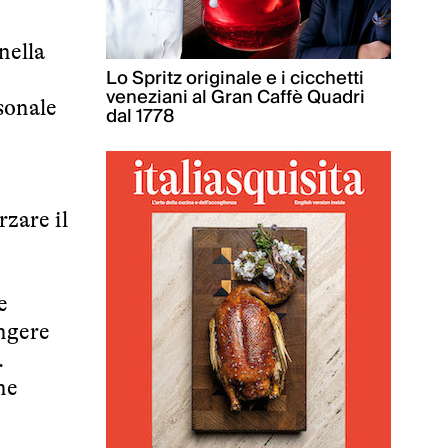
nella
Lo Spritz originale e i cicchetti
veneziani al Gran Caffè Quadri
sonale
dal 1778
rzare il
e
ngere
.
ne