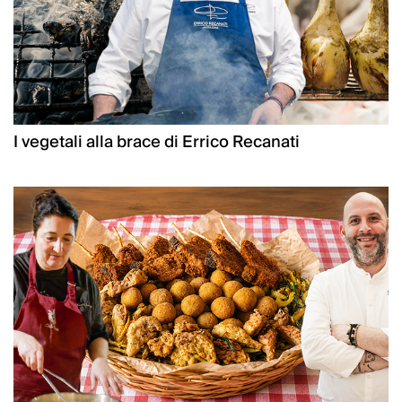
I vegetali alla brace di Errico Recanati