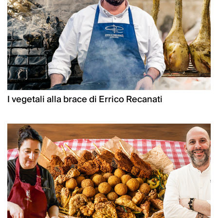
I vegetali alla brace di Errico Recanati