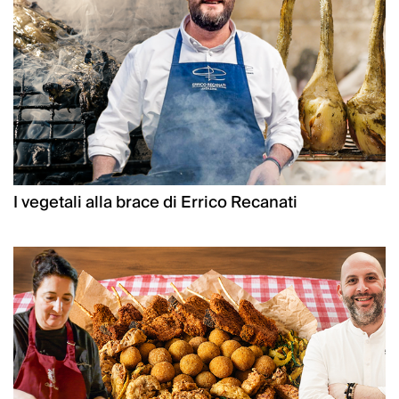
I vegetali alla brace di Errico Recanati