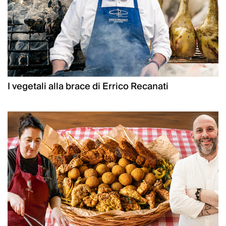
I vegetali alla brace di Errico Recanati