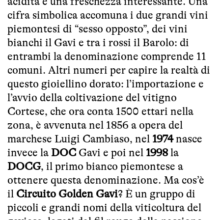
acidità e una freschezza interessante. Una
cifra simbolica accomuna i due grandi vini
piemontesi di “sesso opposto”, dei vini
bianchi il Gavi e tra i rossi il Barolo: di
entrambi la denominazione comprende 11
comuni. Altri numeri per capire la realtà di
questo gioiellino dorato: l’importazione e
l’avvio della coltivazione del vitigno
Cortese, che ora conta 1500 ettari nella
zona, è avvenuta nel 1856 a opera del
marchese Luigi Cambiaso, nel
1974
nasce
invece la
DOC
Gavi e poi nel
1998
la
DOCG
, il primo bianco piemontese a
ottenere questa denominazione. Ma cos’è
il
Circuito Golden Gavi
? È un gruppo di
piccoli e grandi nomi della viticoltura del