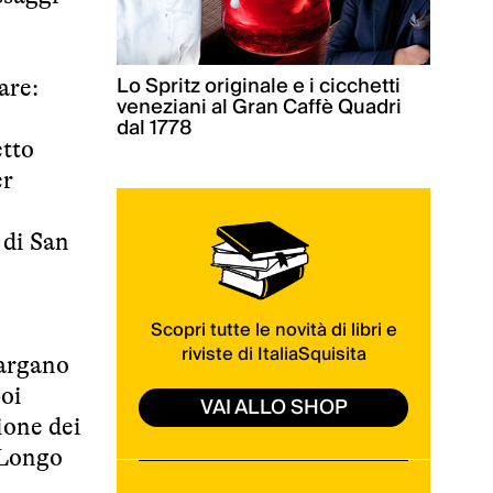
Lo Spritz originale e i cicchetti
are:
veneziani al Gran Caffè Quadri
dal 1778
etto
er
 di San
Scopri tutte le novità di libri e
riviste di ItaliaSquisita
Gargano
poi
VAI ALLO SHOP
ione dei
o Longo