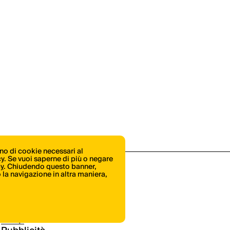
ono di cookie necessari al
icy. Se vuoi saperne di più o negare
cy
. Chiudendo questo banner,
la navigazione in altra maniera,
Shop