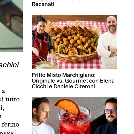
Recanati
schici
Fritto Misto Marchigiano:
Originale vs. Gourmet con Elena
Cicchi e Daniele Citeroni
 a
ui tutto
i,
n
l fermo
ssaggi