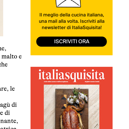
Il meglio della cucina italiana,
una mail alla volta. Iscriviti alla
newsletter di ItaliaSquisita!
ISCRIVITI ORA
he,
 malto e
che
re, le
ragù di
e di
inante,
matrice