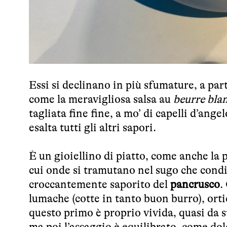
Essi si declinano in più sfumature, a part
come la meravigliosa salsa au
beurre bla
tagliata fine fine, a mo’ di capelli d’ange
esalta tutti gli altri sapori.
È un gioiellino di piatto, come anche la 
cui onde si tramutano nel sugo che condis
croccantemente saporito del
pancrusco
.
lumache (cotte in tanto buon burro), orti
questo primo è proprio vivida, quasi da s
ma poi l’assaggio è equilibrato, come dol