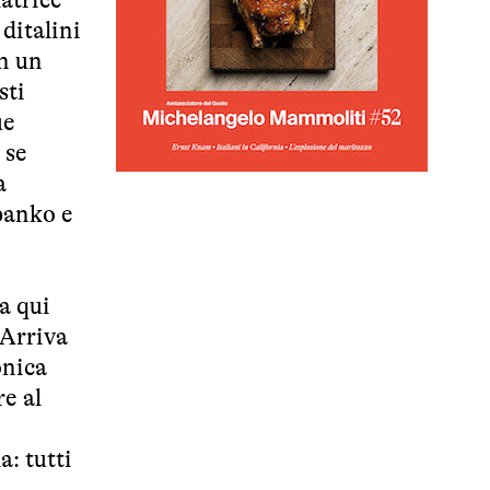
 ditalini
on un
sti
ue
 se
a
panko e
a qui
 Arriva
onica
re al
a: tutti