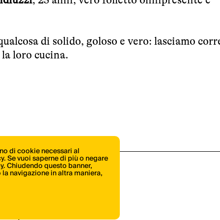
ualcosa di solido, goloso e vero: lasciamo corre
 la loro cucina.
ono di cookie necessari al
icy. Se vuoi saperne di più o negare
cy
. Chiudendo questo banner,
la navigazione in altra maniera,
Shop