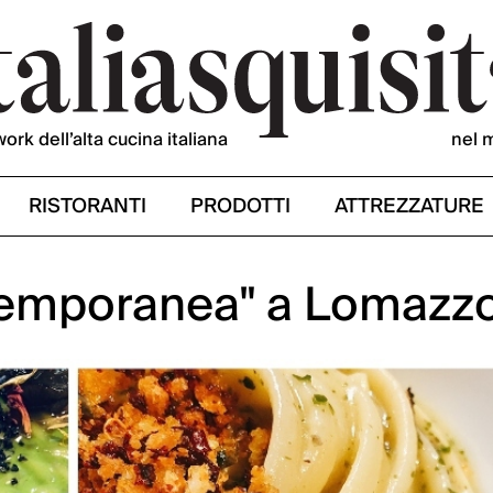
work dell’alta cucina italiana
nel 
RISTORANTI
PRODOTTI
ATTREZZATURE
ntemporanea" a Lomazz