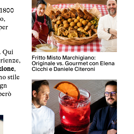
l 1800
o,
per
. Qui
Fritto Misto Marchigiano:
erienze,
Originale vs. Gourmet con Elena
Cicchi e Daniele Citeroni
zione
,
no stile
ign
 però