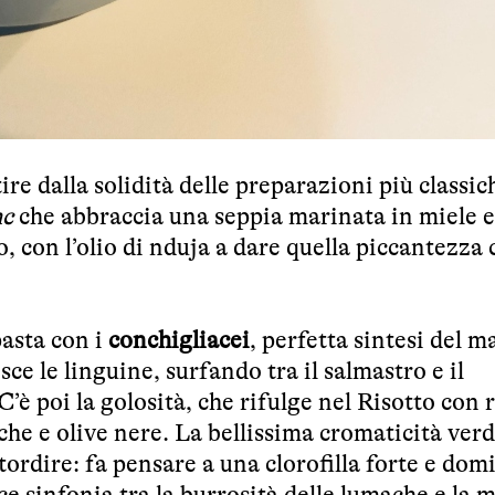
ire dalla solidità delle preparazioni più classic
nc
che abbraccia una seppia marinata in miele e
lo, con l’olio di nduja a dare quella piccantezza 
pasta con i
conchigliacei
, perfetta sintesi del ma
ce le linguine, surfando tra il salmastro e il
 C’è poi la golosità, che rifulge nel Risotto con 
che e olive nere. La bellissima cromaticità verd
tordire: fa pensare a una clorofilla forte e dom
ce sinfonia tra la burrosità delle lumache e la 