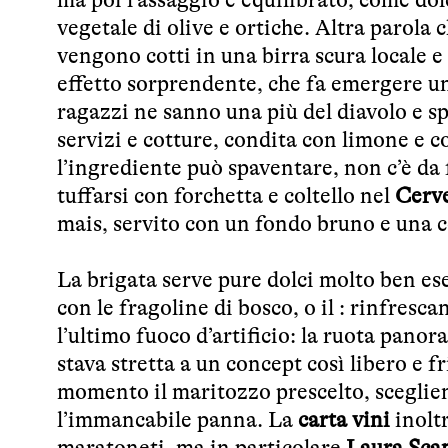
vegetale di olive e ortiche. Altra parola 
vengono cotti in una birra scura locale e
effetto sorprendente, che fa emergere u
ragazzi ne sanno una più del diavolo e s
servizi e cotture, condita con limone e 
l’ingrediente può spaventare, non c’è da
tuffarsi con forchetta e coltello nel
Cerve
mais, servito con un fondo bruno e una c
La brigata serve pure
dolci
molto ben eseg
con le fragoline di bosco, o il : rinfresc
l’ultimo fuoco d’artificio: la ruota pano
stava stretta a un concept così libero e fr
momento il maritozzo prescelto, scegliend
l’immancabile panna. La
carta vini
inoltr
maratoneti, ma in particolare
Laura Sca