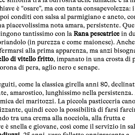
chiave è “osare”, ma con tanta consapevolezza: i
 poi conditi con salsa al parmigiano e aneto, c
na piacevolissima nota amara, persistente. Que
pingono tantissimo con la
Rana pescatrice
in d
coriandolo (in purezza e come maionese). Anche
 fermarsi alla prima apparenza, ma anzi bisogn
llo di vitello fritto
, impanato in una crosta di 
orona di pera, aglio nero e senape.
uiti, come la classica girella anni 80, declinat
ante, amarostico, lunghissimo nella persistenza.
ramica dei maritozzi. La piccola pasticceria can
izzante, quindi ecco la possibilità di farsi farci
o tra una crema alla nocciola, alla frutta e
e è snella e giovane, così come il servizio in sal
ndiuzzi
, 25 anni, vero folletto onnipresente e